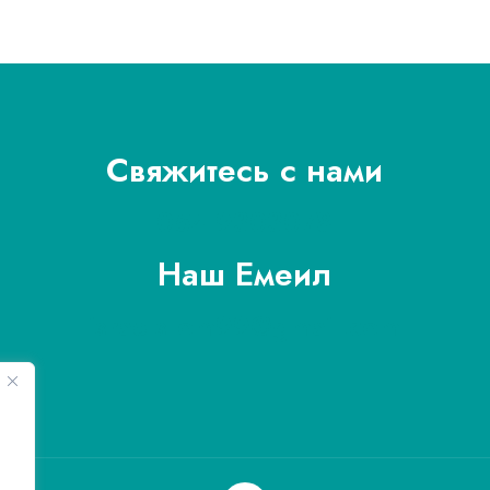
Свяжитесь с нами
054-9303078
Наш Емеил
israelstom99@gmail.com