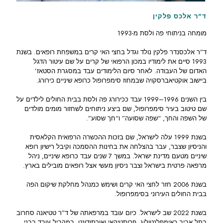
ד"ר אלכס פלקין
מומחה בניתוחי פה ולסת מ-1993
ד”ר אלכסנדר פלקין נולד וגדל בחצי האי קרים במשפחת רופאים. בשנת
1993 סיים את לימודיו במכון הרפואי של קרים על שם עיטור הדגל
האדום של העבודה. לאחר סיום הלימודים עבד במסגרת הסטאז’
ביישוב אוקטיאברסקויה שבמחוז סימפרופול כרופא שיניים כירורג.
בין השנים 1996–1999 עבד ככירורג פה ולסת בבית החולים לילדים על
שם טיטוב בעיר סימפרופול, שם ביצע ניתוחים לשחזור מומים מולדים
של השפה והחך, “שפה שסועה” ו“חך שסוע”.
בשנת 1999 עלה לישראל, שם בזכות ההכשרה הרפואית הקלאסית
והניסיון שצבר, עבר בהצלחה את בחינות ההסמכה וקיבל רישיון רופא
שיניים מטעם מדינת ישראל. במשך 7 שנים עבד כרופא שיניים, ניהל
מרפאה פרטית בישראל וצבר ניסיון מעשי אצל רופאים מובילים בארץ.
בשנת 2006 חזר לחצי האי קרים ושימש כמנהל מחלקת שיקום הפה
בבית החולים העירוני בסימפרופול.
בשנת 2022 שב לישראל. כיום עובד במרפאתה של ד”ר טטיאנה סחרוב
בתל אביב כאימפלנטולוג, פרותטיקאי ואורתודונט. במקביל עובד בבני